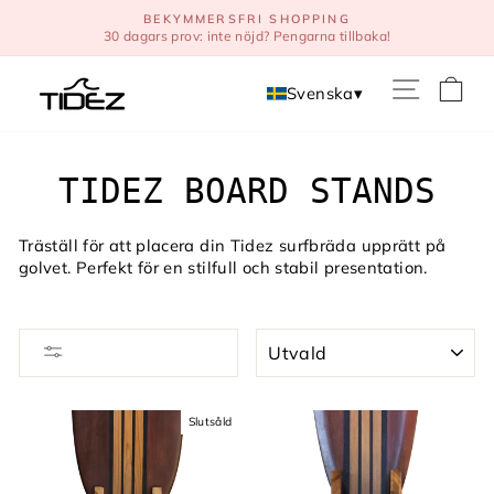
Direkt
BEKYMMERSFRI SHOPPING
till
30 dagars prov: inte nöjd? Pengarna tillbaka!
innehåll
V
Svenska
▾
TIDEZ BOARD STANDS
Träställ för att placera din Tidez surfbräda upprätt på
golvet. Perfekt för en stilfull och stabil presentation.
Slutsåld