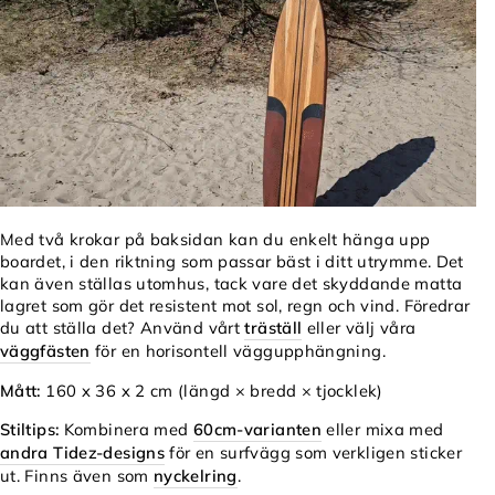
Γ
Med två krokar på baksidan kan du enkelt hänga upp
boardet, i den riktning som passar bäst i ditt utrymme. Det
kan även ställas utomhus, tack vare det skyddande matta
lagret som gör det resistent mot sol, regn och vind. Föredrar
du att ställa det? Använd vårt
träställ
eller välj våra
väggfästen
för en horisontell väggupphängning.
Mått:
160 x 36 x 2 cm (längd × bredd × tjocklek)
Stiltips:
Kombinera med
60cm-varianten
eller mixa med
andra Tidez-designs
för en surfvägg som verkligen sticker
ut. Finns även som
nyckelring
.