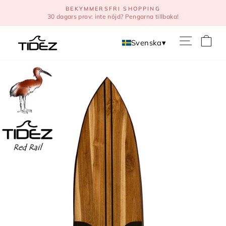
Direkt
BEKYMMERSFRI SHOPPING
till
30 dagars prov: inte nöjd? Pengarna tillbaka!
innehåll
V
Svenska
▾