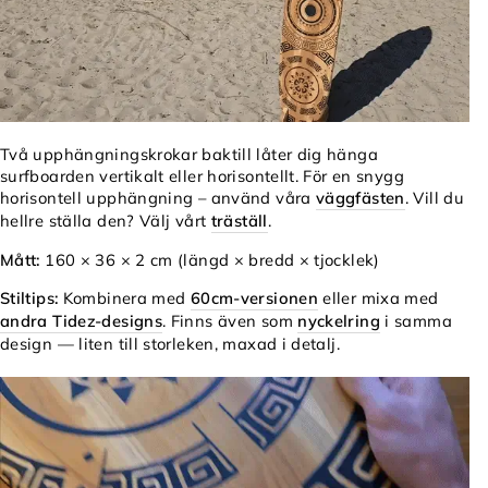
Γ
Två upphängningskrokar baktill låter dig hänga
surfboarden vertikalt eller horisontellt. För en snygg
horisontell upphängning – använd våra
väggfästen
. Vill du
hellre ställa den? Välj vårt
träställ
.
Mått:
160 × 36 × 2 cm (längd × bredd × tjocklek)
Stiltips:
Kombinera med
60cm-versionen
eller mixa med
andra Tidez-designs
. Finns även som
nyckelring
i samma
design — liten till storleken, maxad i detalj.