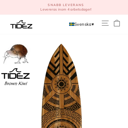
Direkt
SNABB LEVERANS
till
Levereras inom 4 arbetsdager!
innehåll
V
Svenska
▾