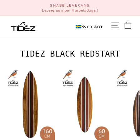
Direkt
SNABB LEVERANS
till
Levereras inom 4 arbetsdager!
innehåll
V
Svenska
▾
TIDEZ BLACK REDSTART